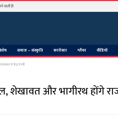
े वाली है!
विशेष
समाज – संस्कृति
कारोबार
ग्लैमर
वीडियो
थान से केंद्र में मंत्री
ाल, शेखावत और भागीरथ होंगे राजस्थ