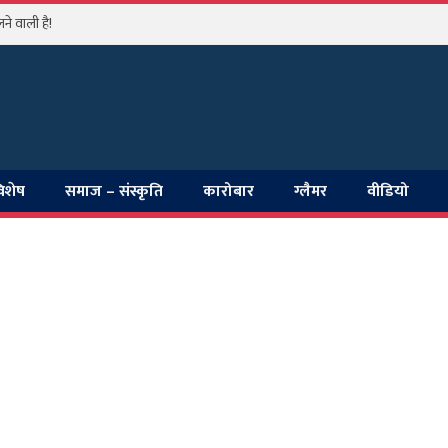
े वाली है!
विशेष
समाज – संस्कृति
कारोबार
ग्लैमर
वीडियो