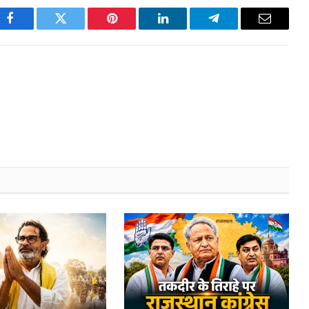
pp
Facebook
Twitter
Pinterest
LinkedIn
Telegram
Email