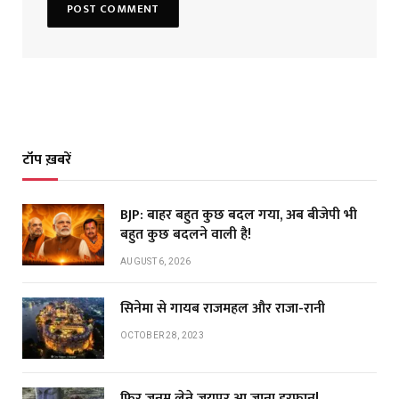
टॉप ख़बरें
BJP: बाहर बहुत कुछ बदल गया, अब बीजेपी भी
बहुत कुछ बदलने वाली है!
AUGUST 6, 2026
सिनेमा से गायब राजमहल और राजा-रानी
OCTOBER 28, 2023
फिर जनम लेने जयपुर आ जाना इरफान!