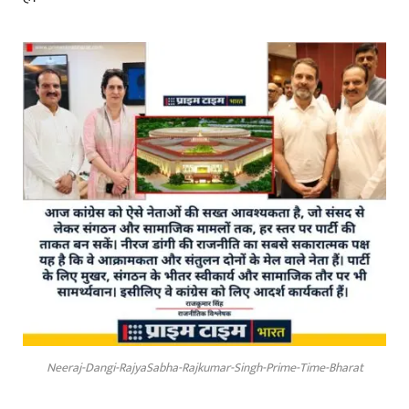
Neeraj-Dangi-RajyaSabha-Rajkumar-Singh-Prime-Time-Bharat