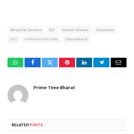
Bhajanlal Sharma
BJP
Madan Dilawar
Rajasthan
UCC
Uniform Civil Code
Uttarakhand
WhatsApp
Facebook
Twitter
Pinterest
LinkedIn
Telegram
Email
Prime Time Bharat
RELATED
POSTS