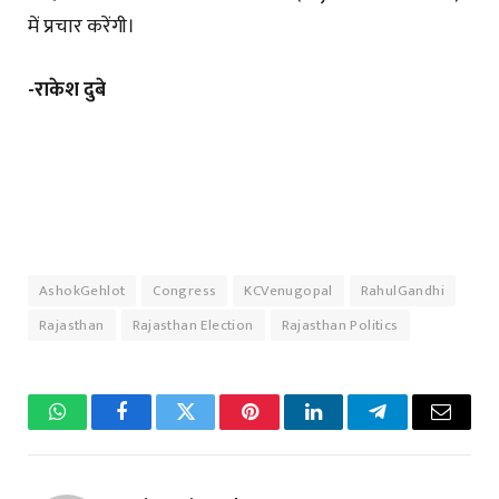
में प्रचार करेंगी।
-राकेश दुबे
AshokGehlot
Congress
KCVenugopal
RahulGandhi
Rajasthan
Rajasthan Election
Rajasthan Politics
WhatsApp
Facebook
Twitter
Pinterest
LinkedIn
Telegram
Email