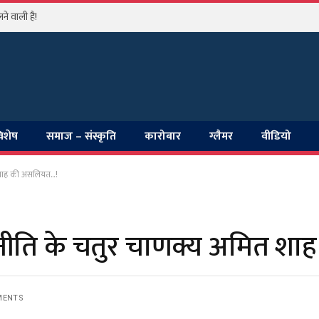
IIJS Premier: भारतीय ज्वेलरी उद्योग की वैश्विक उड़ान का सबसे बड़ा मंच आईआईजेएस भारत प्रीमियर-2026
विशेष
समाज – संस्कृति
कारोबार
ग्लैमर
वीडियो
 शाह की असलियत…!
नीति के चतुर चाणक्य अमित श
MENTS