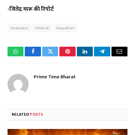
-जितेंद्र मारू की रिपोर्ट
Heatwave
Phalodi
Rajasthan
WhatsApp
Facebook
Twitter
Pinterest
LinkedIn
Telegram
Email
Prime Time Bharat
RELATED
POSTS