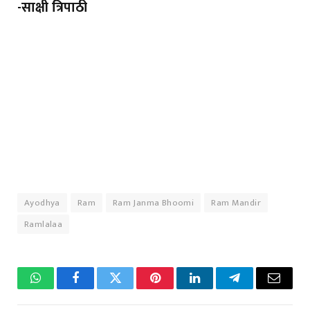
-साक्षी त्रिपाठी
Ayodhya
Ram
Ram Janma Bhoomi
Ram Mandir
Ramlalaa
WhatsApp
Facebook
Twitter
Pinterest
LinkedIn
Telegram
Email