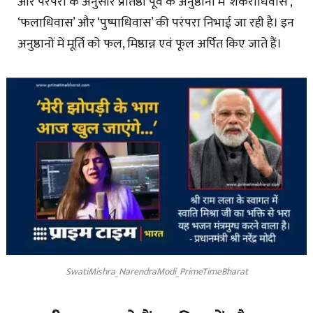
और परंपरा के अनुसार प्रतिष्ठा पूर्व के अनुष्ठानों में ‘शकराधिवास’,
‘फलाधिवास’ और ‘पुष्पाधिवास’ की परंपरा निभाई जा रही है। इन
अनुष्ठानों में मूर्ति को फल, मिष्ठान्न एवं फूल अर्पित किए जाते हैं।
SwatiMishra_NarendraModi_PrimeTimeBharat