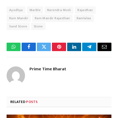
Ayodhya
Marble
Narendra Modi
Rajasthan
Ram Mandir
Ram Mandir Rajasthan
Ramlalaa
Sand Stone
Stone
WhatsApp
Facebook
Twitter
Pinterest
LinkedIn
Telegram
Email
Prime Time Bharat
RELATED
POSTS